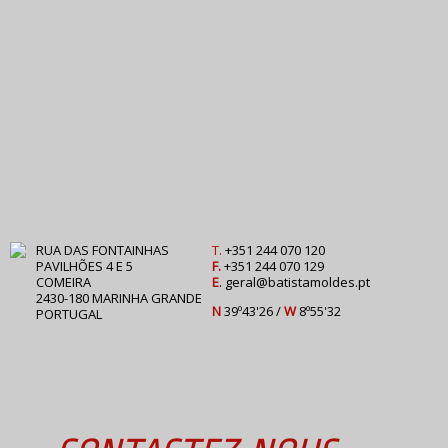
RUA DAS FONTAINHAS
T.
+351 244 070 120
PAVILHÕES 4 E 5
F.
+351 244 070 129
COMEIRA
E
.
geral@batistamoldes.pt
2430-180 MARINHA GRANDE
N
39º43'26 /
W
8º55'32
PORTUGAL